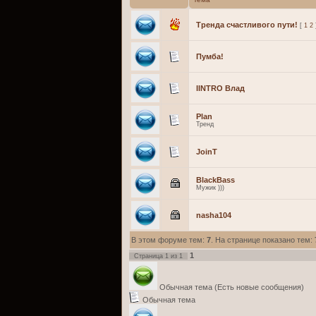
Тренда счастливого пути!
[
1
2
Пумба!
IINTRO Влад
Plan
Тренд
JoinT
BlackBass
Мужик )))
nasha104
В этом форуме тем:
7
. На странице показано тем:
1
Страница
1
из
1
Обычная тема (Есть новые сообщения)
Обычная тема