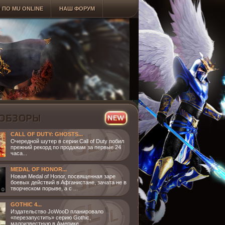
 ПО MU ONLINE
НАШ ФОРУМ
CALL OF DUTY: GHOSTS...
Очередной шутер в серии Call of Duty побил
прежний рекорд по продажам за первые 24
часа...
MEDAL OF HONOR...
Новая Medal of Honor, посвященная заре
боевых действий в Афганистане, зачата не в
творческом порыве, а с ...
GOTHIC 4...
Издательство JoWooD планировало
«перезапустить» серию Gothic,
малоизвестную в Америке......