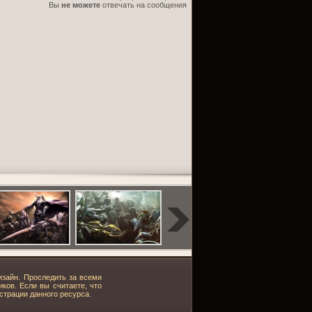
Вы
не можете
отвечать на сообщения
изайн. Проследить за всеми
ков. Если вы считаете, что
страции данного ресурса.