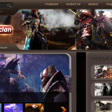
ГЛАВНАЯ
НОВОСТИ
MURUZ
FAQ
к?
рация