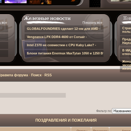
ь все
Показать все
Стра
GLOBALFOUNDRIES сделает 12-нм для AMD -
польз
Vengeance LPX DDR4-4600 от Corsair -
Пред
Наука
Intel Z370 не совместим с CPU Kaby Lake? -
В МИ
Блоки питания Enermax MaxTytan 1050 и 1250 Вт -
отнош
Женщ
засед
жизн
Правила форума
·
Поиск
·
RSS
Фильтр по:
ПОЗДРАВЛЕНИЯ И ПОЖЕЛАНИЯ
Ответы
Просмотры
Автор