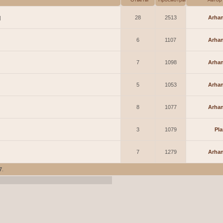
28
2513
Arhan
]
6
1107
Arhan
7
1098
Arhan
5
1053
Arhan
8
1077
Arhan
3
1079
Pla
7
1279
Arhan
7
.