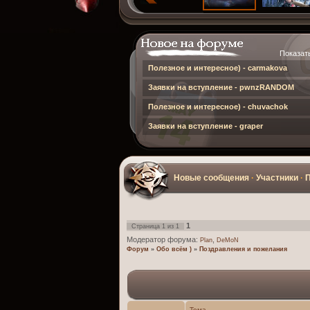
Показат
Полезное и интересное) -
carmakova
Заявки на вступление -
pwnzRANDOM
Полезное и интересное) -
chuvachok
Заявки на вступление -
graper
Новые сообщения
·
Участники
·
1
Страница
1
из
1
Модератор форума:
,
Plan
DeMoN
Форум
»
Обо всём )
»
Поздравления и пожелания
Тема